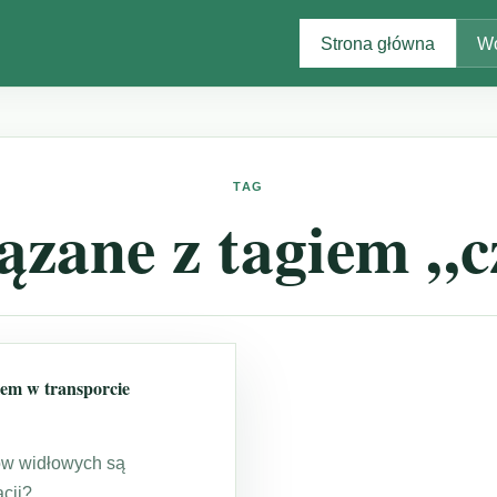
Strona główna
Wo
TAG
zane z tagiem „c
em w transporcie
ów widłowych są
cji?