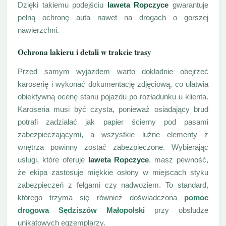
Dzięki takiemu podejściu
laweta Ropczyce
gwarantuje
pełną ochronę auta nawet na drogach o gorszej
nawierzchni.
Ochrona lakieru i detali w trakcie trasy
Przed samym wyjazdem warto dokładnie obejrzeć
karoserię i wykonać dokumentację zdjęciową, co ułatwia
obiektywną ocenę stanu pojazdu po rozładunku u klienta.
Karoseria musi być czysta, ponieważ osiadający brud
potrafi zadziałać jak papier ścierny pod pasami
zabezpieczającymi, a wszystkie luźne elementy z
wnętrza powinny zostać zabezpieczone. Wybierając
usługi, które oferuje
laweta Ropczyce
, masz pewność,
że ekipa zastosuje miękkie osłony w miejscach styku
zabezpieczeń z felgami czy nadwoziem. To standard,
którego trzyma się również doświadczona
pomoc
drogowa Sędziszów Małopolski
przy obsłudze
unikatowych egzemplarzy.