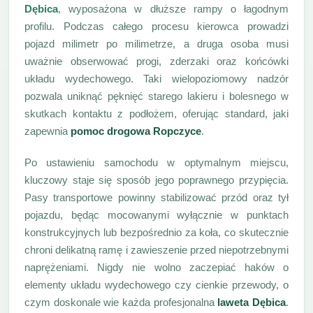
Dębica
, wyposażona w dłuższe rampy o łagodnym
profilu. Podczas całego procesu kierowca prowadzi
pojazd milimetr po milimetrze, a druga osoba musi
uważnie obserwować progi, zderzaki oraz końcówki
układu wydechowego. Taki wielopoziomowy nadzór
pozwala uniknąć pęknięć starego lakieru i bolesnego w
skutkach kontaktu z podłożem, oferując standard, jaki
zapewnia
pomoc drogowa Ropczyce
.
Po ustawieniu samochodu w optymalnym miejscu,
kluczowy staje się sposób jego poprawnego przypięcia.
Pasy transportowe powinny stabilizować przód oraz tył
pojazdu, będąc mocowanymi wyłącznie w punktach
konstrukcyjnych lub bezpośrednio za koła, co skutecznie
chroni delikatną ramę i zawieszenie przed niepotrzebnymi
naprężeniami. Nigdy nie wolno zaczepiać haków o
elementy układu wydechowego czy cienkie przewody, o
czym doskonale wie każda profesjonalna
laweta Dębica
.