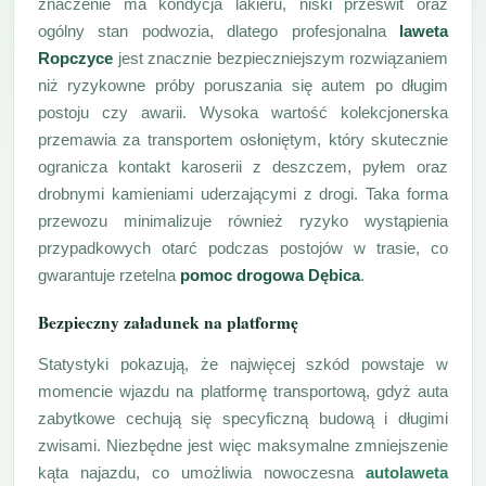
znaczenie ma kondycja lakieru, niski prześwit oraz
ogólny stan podwozia, dlatego profesjonalna
laweta
Ropczyce
jest znacznie bezpieczniejszym rozwiązaniem
niż ryzykowne próby poruszania się autem po długim
postoju czy awarii. Wysoka wartość kolekcjonerska
przemawia za transportem osłoniętym, który skutecznie
ogranicza kontakt karoserii z deszczem, pyłem oraz
drobnymi kamieniami uderzającymi z drogi. Taka forma
przewozu minimalizuje również ryzyko wystąpienia
przypadkowych otarć podczas postojów w trasie, co
gwarantuje rzetelna
pomoc drogowa Dębica
.
Bezpieczny załadunek na platformę
Statystyki pokazują, że najwięcej szkód powstaje w
momencie wjazdu na platformę transportową, gdyż auta
zabytkowe cechują się specyficzną budową i długimi
zwisami. Niezbędne jest więc maksymalne zmniejszenie
kąta najazdu, co umożliwia nowoczesna
autolaweta