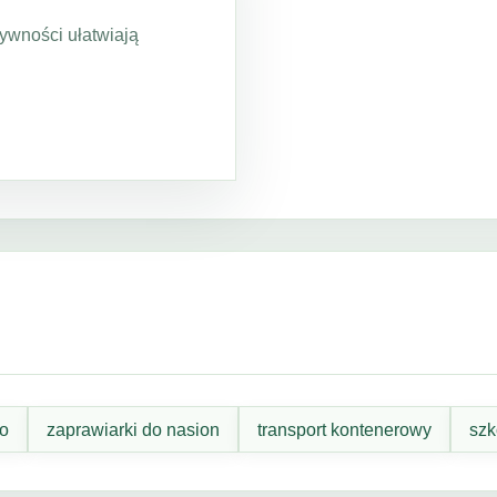
ywności ułatwiają
o
zaprawiarki do nasion
transport kontenerowy
szk