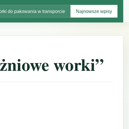
rki do pakowania w transporcie
Najnowsze wpisy
żniowe worki”